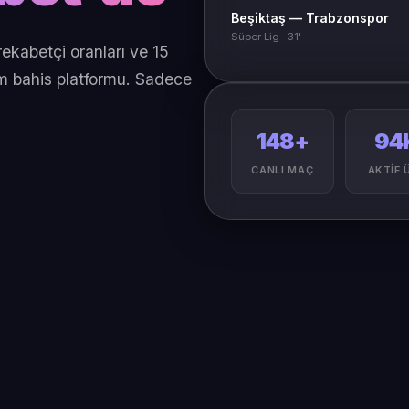
Beşiktaş — Trabzonspor
Süper Lig · 31'
ekabetçi oranları ve 15
m bahis platformu. Sadece
148+
94
CANLI MAÇ
AKTIF 