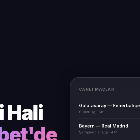
CANLI MAÇLAR
i Hali
Galatasaray — Fenerbahçe
Süper Lig · 68'
bet'de
Bayern — Real Madrid
Şampiyonlar Ligi · 44'