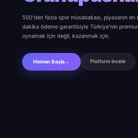
500'den fazla spor müsabakası, piyasanın en r
dakika ödeme garantisiyle Türkiye'nin premiu
oynamak için değil, kazanmak için.
Hemen Başla
→
Platform İncele