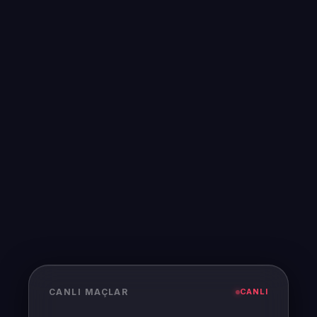
CANLI MAÇLAR
CANLI