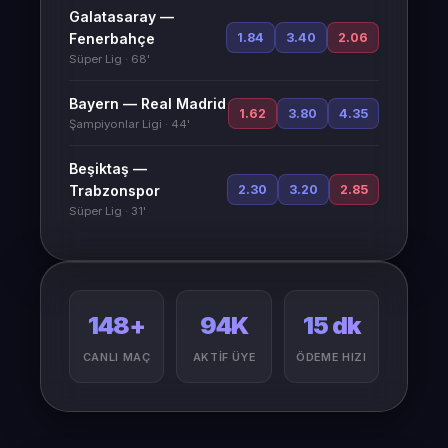
Galatasaray —
1.84
3.40
2.06
Fenerbahçe
Süper Lig · 68'
Bayern — Real Madrid
1.62
3.80
4.35
Şampiyonlar Ligi · 44'
Beşiktaş —
2.30
3.20
2.85
Trabzonspor
Süper Lig · 31'
148+
94K
15 dk
CANLI MAÇ
AKTIF ÜYE
ÖDEME HIZI