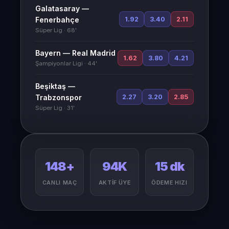
Galatasaray —
1.92
3.40
2.11
Fenerbahçe
Süper Lig · 68'
Bayern — Real Madrid
1.62
3.80
4.21
Şampiyonlar Ligi · 44'
Beşiktaş —
2.27
3.20
2.85
Trabzonspor
Süper Lig · 31'
148+
94K
15 dk
CANLI MAÇ
AKTIF ÜYE
ÖDEME HIZI