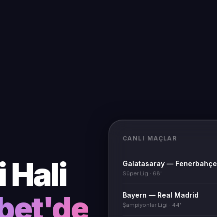
CANLI MAÇLAR
i Hali
Galatasaray — Fenerbahçe
Süper Lig · 68'
bet'de
Bayern — Real Madrid
Şampiyonlar Ligi · 44'