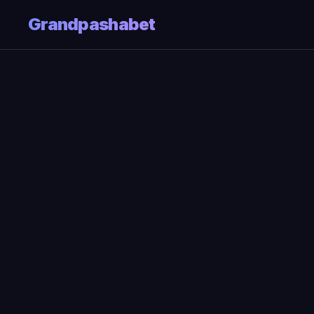
Grandpashabet