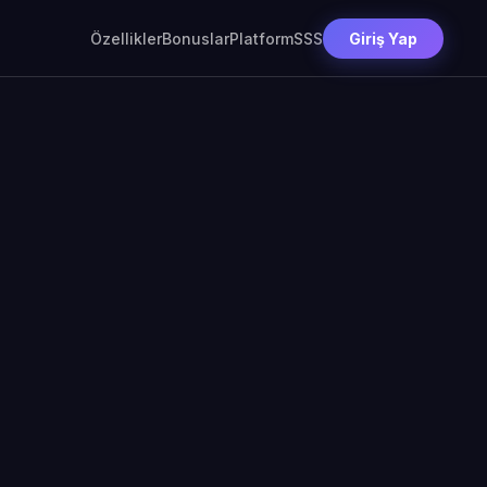
Özellikler
Bonuslar
Platform
SSS
Giriş Yap