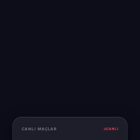
CANLI MAÇLAR
CANLI