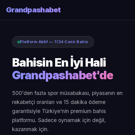
Grandpashabet
Platform Aktif — 7/24 Canlı Bahis
Bahisin En İyi Hali
Grandpashabet'de
500'den fazla spor müsabakası, piyasanın en
rekabetçi oranları ve 15 dakika ödeme
garantisiyle Türkiye'nin premium bahis
platformu. Sadece oynamak için değil,
kazanmak için.