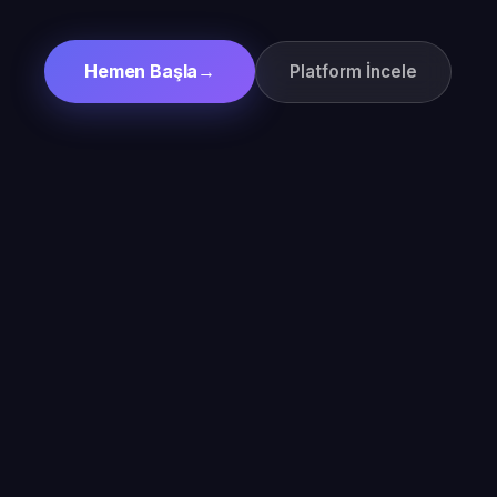
Hemen Başla
→
Platform İncele