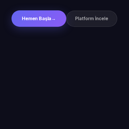
Hemen Başla
→
Platform İncele