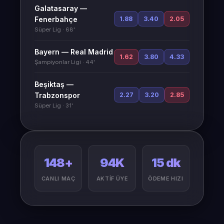
Galatasaray —
1.88
3.40
2.05
Fenerbahçe
Süper Lig · 68'
Bayern — Real Madrid
1.62
3.80
4.33
Şampiyonlar Ligi · 44'
Beşiktaş —
2.27
3.20
2.85
Trabzonspor
Süper Lig · 31'
148+
94K
15 dk
CANLI MAÇ
AKTIF ÜYE
ÖDEME HIZI