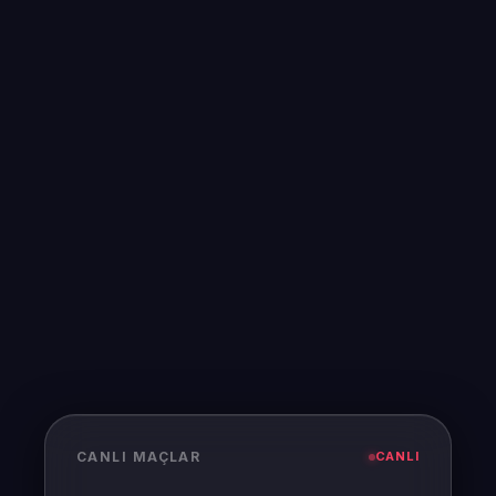
CANLI MAÇLAR
CANLI