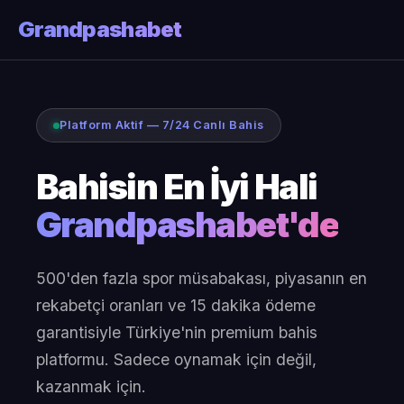
Grandpashabet
Platform Aktif — 7/24 Canlı Bahis
Bahisin En İyi Hali
Grandpashabet'de
500'den fazla spor müsabakası, piyasanın en
rekabetçi oranları ve 15 dakika ödeme
garantisiyle Türkiye'nin premium bahis
platformu. Sadece oynamak için değil,
kazanmak için.