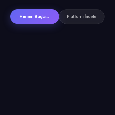
Hemen Başla
→
Platform İncele