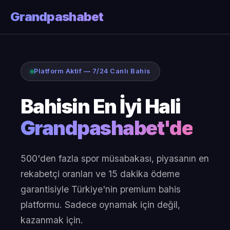
Grandpashabet
Platform Aktif — 7/24 Canlı Bahis
Bahisin En İyi Hali
Grandpashabet'de
500'den fazla spor müsabakası, piyasanın en
rekabetçi oranları ve 15 dakika ödeme
garantisiyle Türkiye'nin premium bahis
platformu. Sadece oynamak için değil,
kazanmak için.