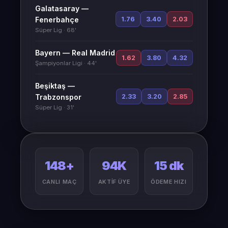
Galatasaray —
1.76
3.40
2.03
Fenerbahçe
Süper Lig · 68'
Bayern — Real Madrid
1.62
3.80
4.32
Şampiyonlar Ligi · 44'
Beşiktaş —
2.33
3.20
2.85
Trabzonspor
Süper Lig · 31'
148+
94K
15 dk
CANLI MAÇ
AKTIF ÜYE
ÖDEME HIZI