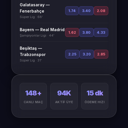
Galatasaray —
1.74
3.40
2.08
Fenerbahçe
Süper Lig · 68'
Bayern — Real Madrid
1.62
3.80
4.33
Şampiyonlar Ligi · 44'
Beşiktaş —
2.25
3.20
2.85
Trabzonspor
Süper Lig · 31'
148+
94K
15 dk
CANLI MAÇ
AKTIF ÜYE
ÖDEME HIZI