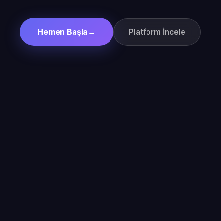
Hemen Başla
→
Platform İncele