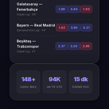
Galatasaray —
1.89
3.40
1.93
Fenerbahçe
Süper Lig · 68'
Bayern — Real Madrid
1.62
3.80
4.21
Şampiyonlar Ligi · 44'
Beşiktaş —
2.37
3.20
2.85
Trabzonspor
Süper Lig · 31'
148+
94K
15 dk
CANLI MAÇ
AKTIF ÜYE
ÖDEME HIZI